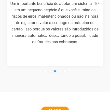
 adotar um sistema TEF
Através do portal online você 
 que você elimina os
sobre a sua empresa, podendo 
ionados ou não, na hora
agrupados, detalhados, por pe
er pago na máquina de
operadora de caixa e fazer uma
res são introduzidos de
de como anda a saúde da
rtando a possibilidade
 cobranças.