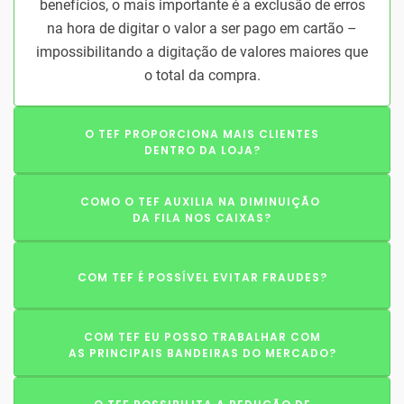
benefícios, o mais importante é a exclusão de erros
na hora de digitar o valor a ser pago em cartão –
impossibilitando a digitação de valores maiores que
o total da compra.
O TEF PROPORCIONA MAIS CLIENTES
DENTRO DA LOJA?
COMO O TEF AUXILIA NA DIMINUIÇÃO
DA FILA NOS CAIXAS?
COM TEF É POSSÍVEL EVITAR FRAUDES?
COM TEF EU POSSO TRABALHAR COM
AS PRINCIPAIS BANDEIRAS DO MERCADO?